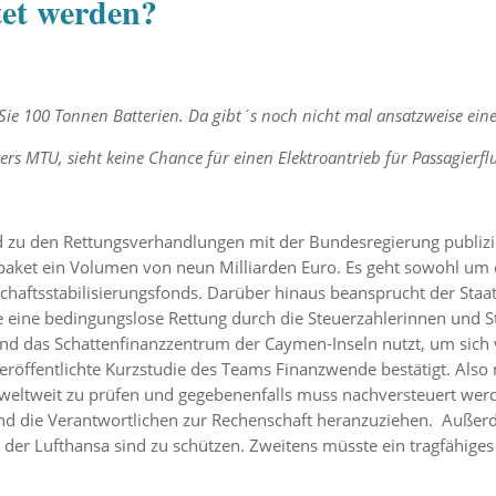
tet werden?
ie 100 Tonnen Batterien. Da gibt´s noch nicht mal ansatzweise ein
ers MTU, sieht keine Chance für einen Elektroantrieb für Passagierfl
 zu den Rettungsverhandlungen mit der Bundesregierung publizie
aket ein Volumen von neun Milliarden Euro. Es geht sowohl um e
haftsstabilisierungsfonds. Darüber hinaus beansprucht der Staat
hte eine bedingungslose Rettung durch die Steuerzahlerinnen und 
und das Schattenfinanzzentrum der Caymen-Inseln nutzt, um sich
veröffentlichte Kurzstudie des Teams Finanzwende bestätigt. Also
 weltweit zu prüfen und gegebenenfalls muss nachversteuert werd
ind die Verantwortlichen zur Rechenschaft heranzuziehen. Auße
der Lufthansa sind zu schützen. Zweitens müsste ein tragfähiges