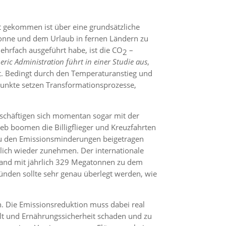
eit gekommen ist über eine grundsätzliche
onne und dem Urlaub in fernen Ländern zu
hrfach ausgeführt habe, ist die CO
–
2
eric Administration
führt in einer Studie aus
,
et. Bedingt durch den Temperaturanstieg und
Punkte setzen Transformationsprozesse,
chäftigen sich momentan sogar mit der
eb boomen die Billigflieger und Kreuzfahrten
s zu den Emissionsminderungen beigetragen
lich wieder zunehmen. Der internationale
eland mit jährlich 329 Megatonnen zu dem
ünden sollte sehr genau überlegt werden, wie
in. Die Emissionsreduktion muss dabei real
lt und Ernährungssicherheit schaden und zu