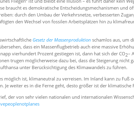
ünes Fliegen“ ist und bleibt eine Illusion – es führt daher kein W
rise braucht es demokratische Entscheidungsmechanismen und öf
reiben: durch den Umbau der Verkehrsnetze, verbesserten Zugang
gten den Wechsel von fossilen Arbeitsplätzen hin zu klimafreun
swirtschaftliche
Gesetz der Massenproduktion
schamlos aus, um di
 übersehen, dass ein Massenflugbetrieb auch eine massive Erhöh
knapp vierhundert Prozent gestiegen ist, dann hat sich der CO
– 
2
en trugen möglicherweise dazu bei, dass die Steigerung nicht ga
Lufthansa unter Berücksichtigung des Klimawandels zu führen.
es möglich ist, klimaneutral zu verreisen. Im Inland kann zu Fuß
. Je weiter es in die Ferne geht, desto größer ist der klimatische
ef, der von sehr vielen nationalen und internationalen Wissensc
savepeoplenotplanes