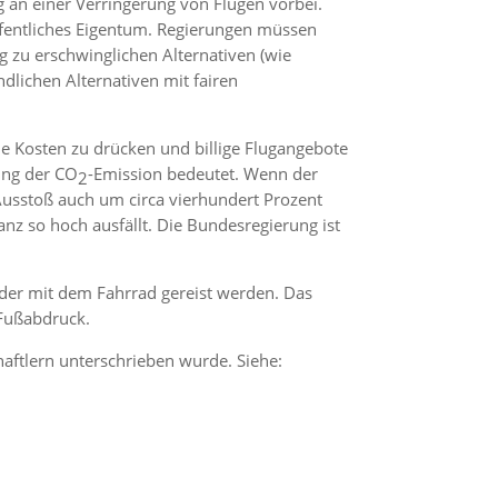
eg an einer Verringerung von Flügen vorbei.
fentliches Eigentum. Regierungen müssen
 zu erschwinglichen Alternativen (wie
dlichen Alternativen mit fairen
e Kosten zu drücken und billige Flugangebote
ung der CO
-Emission bedeutet. Wenn der
2
Ausstoß auch um circa vierhundert Prozent
nz so hoch ausfällt. Die Bundesregierung ist
 oder mit dem Fahrrad gereist werden. Das
 Fußabdruck.
haftlern unterschrieben wurde. Siehe: