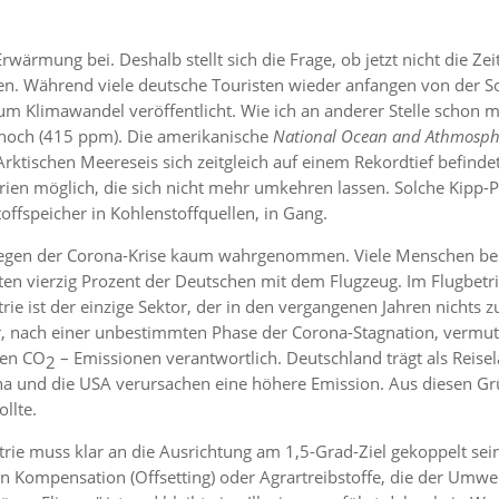
Erwärmung bei. Deshalb stellt sich die Frage, ob jetzt nicht die Z
n. Während viele deutsche Touristen wieder anfangen von der S
 Klimawandel veröffentlicht. Wie ich an anderer Stelle schon me
hoch (415 ppm). Die amerikanische
National Ocean and Athmosph
rktischen Meereseis sich zeitgleich auf einem Rekordtief befind
rien möglich, die sich nicht mehr umkehren lassen. Solche Kipp-
ffspeicher in Kohlenstoffquellen, in Gang.
egen der Corona-Krise kaum wahrgenommen. Viele Menschen bes
ten vierzig Prozent der Deutschen mit dem Flugzeug. Im Flugbetri
rie ist der einzige Sektor, der in den vergangenen Jahren nicht
r, nach einer unbestimmten Phase der Corona-Stagnation, vermut
ten CO
– Emissionen verantwortlich. Deutschland trägt als Reis
2
ina und die USA verursachen eine höhere Emission. Aus diesen Gr
ollte.
strie muss klar an die Ausrichtung am 1,5-Grad-Ziel gekoppelt se
 Kompensation (Offsetting) oder Agrartreibstoffe, die der Umwe