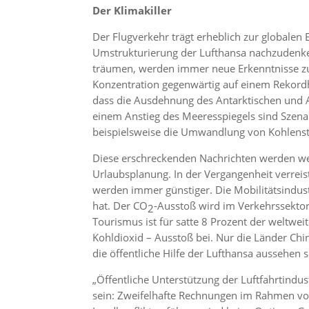
Der Klimakiller
Der Flugverkehr trägt erheblich zur globalen 
Umstrukturierung der Lufthansa nachzudenke
träumen, werden immer neue Erkenntnisse zum
Konzentration gegenwärtig auf einem Rekord
dass die Ausdehnung des Antarktischen und A
einem Anstieg des Meeresspiegels sind Szena
beispielsweise die Umwandlung von Kohlensto
Diese erschreckenden Nachrichten werden w
Urlaubsplanung. In der Vergangenheit verreis
werden immer günstiger. Die Mobilitätsindust
hat. Der CO
-Ausstoß wird im Verkehrssekto
2
Tourismus ist für satte 8 Prozent der weltwei
Kohldioxid – Ausstoß bei. Nur die Länder Ch
die öffentliche Hilfe der Lufthansa aussehen s
„Öffentliche Unterstützung der Luftfahrtindu
sein: Zweifelhafte Rechnungen im Rahmen von