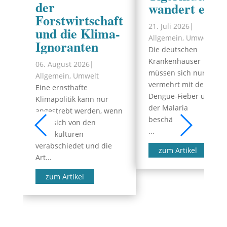
der
wandert ein
Forstwirtschaft
21. Juli 2026
|
und die Klima-
Allgemein
,
Umwelt
Ignoranten
Die deutschen
Krankenhäuser
06. August 2026
|
müssen sich nun
Allgemein
,
Umwelt
vermehrt mit dem
Eine ernsthafte
Dengue-Fieber und
Klimapolitik kann nur
der Malaria
angestrebt werden, wenn
beschäftigen.
man sich von den
...
Monokulturen
verabschiedet und die
zum Artikel
Art...
zum Artikel