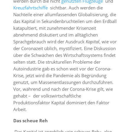
werden durch die nicht
genutzten Flugzeuge
und
Kreuzfahrtschiffe
sichtbar. Auch werden die
Nachteile einer allumfassenden Globalisierung, die
das Kapital in Sekundenbruchteilen um den Erdball
katapultiert, mit zunehmender Krisenzeit
abnehmend diskutiert und im alltäglichen
Sprachgebrauch wird der Ausdruck
Kapital
, wie vor
der Coronazeit üblich, mystifiziert. Eine Diskussion
über die Schwächen des Wirtschaftssystems findet
selten statt. Die strukturellen Probleme der
Autoindustrie gab es schon weit vor der Corona-
Krise, jetzt wird die Pandemie als Begründung
genutzt, um Massenentlassungen durchzuführen.
Vor, während und nach der Corona-Krise gilt, wie
gehabt – der volkswirtschaftliche
Produktionsfaktor Kapital dominiert den Faktor
Arbeit.
Das scheue Reh
Das Kapital ist angeblich »ein scheues Reh«, also