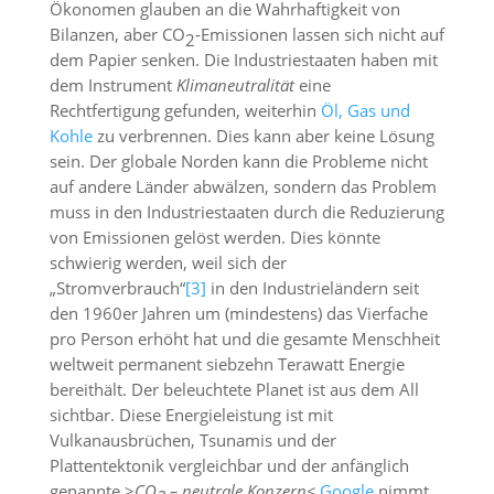
Ökonomen glauben an die Wahrhaftigkeit von
Bilanzen, aber CO
-Emissionen lassen sich nicht auf
2
dem Papier senken. Die Industriestaaten haben mit
dem Instrument
Klimaneutralität
eine
Rechtfertigung gefunden, weiterhin
Öl, Gas und
Kohle
zu verbrennen. Dies kann aber keine Lösung
sein. Der globale Norden kann die Probleme nicht
auf andere Länder abwälzen, sondern das Problem
muss in den Industriestaaten durch die Reduzierung
von Emissionen gelöst werden. Dies könnte
schwierig werden, weil sich der
„Stromverbrauch“
[3]
in den Industrieländern seit
den 1960er Jahren um (mindestens) das Vierfache
pro Person erhöht hat und die gesamte Menschheit
weltweit permanent siebzehn Terawatt Energie
bereithält. Der beleuchtete Planet ist aus dem All
sichtbar. Diese Energieleistung ist mit
Vulkanausbrüchen, Tsunamis und der
Plattentektonik vergleichbar und der anfänglich
genannte >
CO
– neutrale Konzern<
Google
nimmt