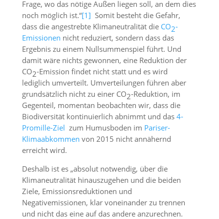
Frage, wo das nötige Außen liegen soll, an dem dies
noch möglich ist.“
[1]
Somit besteht die Gefahr,
dass die angestrebte Klimaneutralität die
CO
-
2
Emissionen
nicht reduziert, sondern dass das
Ergebnis zu einem Nullsummenspiel führt. Und
damit wäre nichts gewonnen, eine Reduktion der
CO
-Emission findet nicht statt und es wird
2
lediglich umverteilt. Umverteilungen führen aber
grundsätzlich nicht zu einer CO
-Reduktion, im
2
Gegenteil, momentan beobachten wir, dass die
Biodiversität kontinuierlich abnimmt und das
4-
Promille-Ziel
zum Humusboden im
Pariser-
Klimaabkommen
von 2015 nicht annähernd
erreicht wird.
Deshalb ist es „absolut notwendig, über die
Klimaneutralität hinauszugehen und die beiden
Ziele, Emissionsreduktionen und
Negativemissionen, klar voneinander zu trennen
und nicht das eine auf das andere anzurechnen.