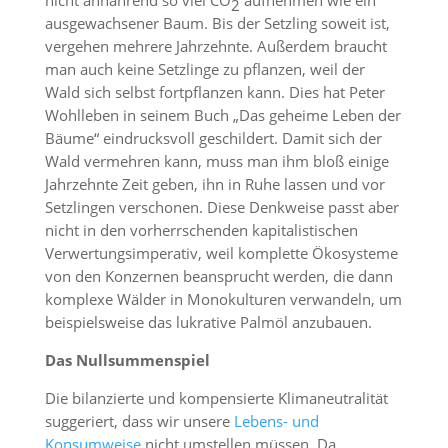
nicht annährend so viel CO
aufnehmen wie ein
2
ausgewachsener Baum. Bis der Setzling soweit ist,
vergehen mehrere Jahrzehnte. Außerdem braucht
man auch keine Setzlinge zu pflanzen, weil der
Wald sich selbst fortpflanzen kann. Dies hat Peter
Wohlleben in seinem Buch „Das geheime Leben der
Bäume“ eindrucksvoll geschildert. Damit sich der
Wald vermehren kann, muss man ihm bloß einige
Jahrzehnte Zeit geben, ihn in Ruhe lassen und vor
Setzlingen verschonen. Diese Denkweise passt aber
nicht in den vorherrschenden kapitalistischen
Verwertungsimperativ, weil komplette Ökosysteme
von den Konzernen beansprucht werden, die dann
komplexe Wälder in Monokulturen verwandeln, um
beispielsweise das lukrative Palmöl anzubauen.
Das Nullsummenspiel
Die bilanzierte und kompensierte Klimaneutralität
suggeriert, dass wir unsere
Lebens- und
Konsumweise
nicht umstellen müssen. Da